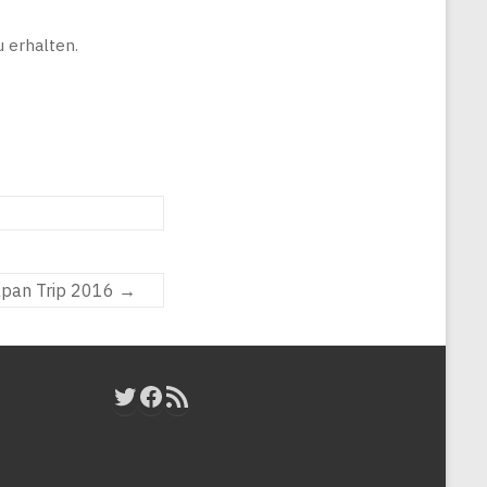
 erhalten.
pan Trip 2016
→
Twitter
Facebook
RSS-Feed