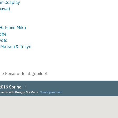
an Cosplay
nawa)
Hatsune Miku
obe
yoto
Matsuri & Tokyo
ine Reiseroute abgebildet.