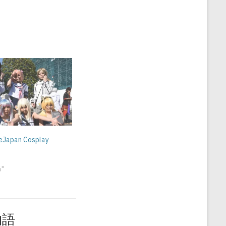
eJapan Cosplay
6"
旅物語