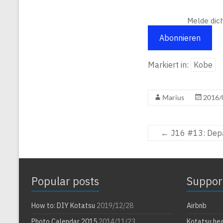
Melde dic
Abonnieren
Markiert in:
Kobe
Marius
2016/
←
J16 #13: Dep
Popular posts
Suppor
How to: DIY Kotatsu
2019/12/28
Airbnb
Photo Calendar 2015
2014/11/23
Kotatsu he