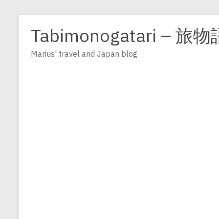
Zum
Inhalt
Tabimonogatari – 旅物
springen
Marius' travel and Japan blog