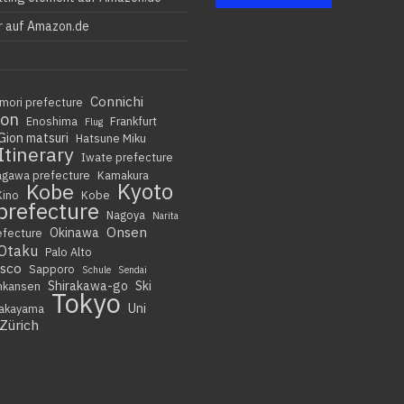
r auf Amazon.de
Connichi
mori prefecture
ion
Enoshima
Frankfurt
Flug
Gion matsuri
Hatsune Miku
Itinerary
Iwate prefecture
agawa prefecture
Kamakura
Kyoto
Kobe
Kino
Kobe
prefecture
Nagoya
Narita
Onsen
Okinawa
efecture
Otaku
Palo Alto
isco
Sapporo
Schule
Sendai
Shirakawa-go
Ski
nkansen
Tokyo
Uni
akayama
Zürich