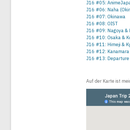
J16 #05: AnimeJap
J16 #06: Naha (Oki
J16 #07: Okinawa
J16 #08: OIST
J16 #09: Nagoya & 
J16 #10: Osaka & K
J16 #11: Himeji & K
J16 #12: Kanamara 
J16 #13: Departure
Auf der Karte ist me