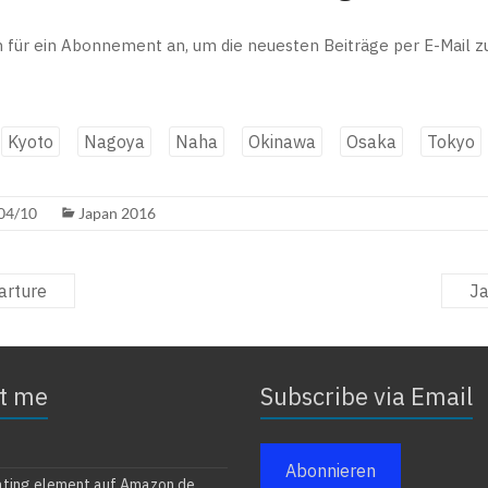
h für ein Abonnement an, um die neuesten Beiträge per E-Mail zu
Kyoto
Nagoya
Naha
Okinawa
Osaka
Tokyo
04/10
Japan 2016
arture
Ja
t me
Subscribe via Email
Abonnieren
ating element auf Amazon.de