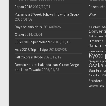
Japan 2018
2017/12/31
Reisebüche
Planning a 3 Week Tohoku Trip with a Group
Wise
2026/01/02
Boys be ambitious!
2014/08/26
Ao
Akihabara
Convent
Otaku
2014/02/04
Fukushima
Hiroshima
LEGO NMR Spectrometer
2016/08/15
Japan
K
Asia 2018 Trip – Taipei
2018/09/28
Kanazawa
Kyoto 
Fall Colors in Kyoto
2023/12/12
Okayama pr
Osaka
Deep in Nature: Hakkoda-san, Oirase Gorge
and Lake Towada
2026/01/23
San Franc
Shi
Shinjuku
Stanford
T
Vocaloid
Zug