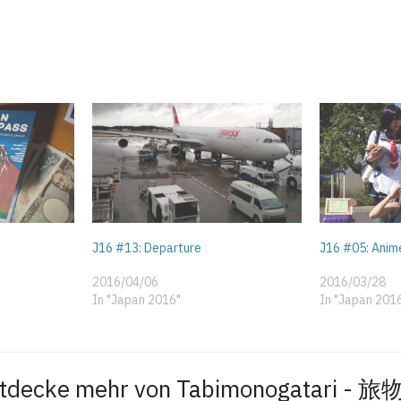
J16 #13: Departure
J16 #05: Anim
2016/04/06
2016/03/28
In "Japan 2016"
In "Japan 201
tdecke mehr von Tabimonogatari - 