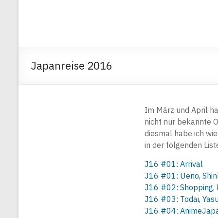
Japanreise 2016
Im März und April ha
nicht nur bekannte 
diesmal habe ich wied
in der folgenden List
J16 #01: Arrival
J16 #01: Ueno, Shin
J16 #02: Shopping,
J16 #03: Todai, Yasu
J16 #04: AnimeJap