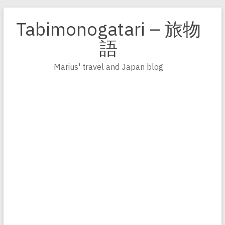
Zum
Inhalt
Tabimonogatari – 旅物
springen
語
Marius' travel and Japan blog