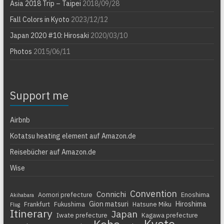
Asia 2018 Trip – Taipei
2018/09/28
Fall Colors in Kyoto
2023/12/12
Japan 2020 #10: Hirosaki
2020/03/10
Photos
2015/06/11
Support me
Airbnb
Kotatsu heating element auf Amazon.de
Reisebücher auf Amazon.de
Wise
Convention
Connichi
Aomori prefecture
Enoshima
Akihabara
Gion matsuri
Hiroshima
Frankfurt
Fukushima
Hatsune Miku
Flug
Itinerary
Japan
Iwate prefecture
Kagawa prefecture
Kyoto
Kobe