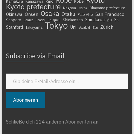
Kamakura
Kanazawa
Kino
Kobe
Kyoto prefecture
Nagoya
Okayama prefecture
Narita
Osaka
Otaku
Onsen
San Francisco
Okinawa
Palo Alto
Shirakawa-go
Ski
Sapporo
Shinkansen
Schule
Sendai
Shinjuku
Tokyo
Zürich
Stanford
Uni
Takayama
Vocaloid
Zug
Subscribe via Email
Gib deine E-Mail-Adresse ein ...
Abonnieren
Schließe dich 114 anderen Abonnenten an