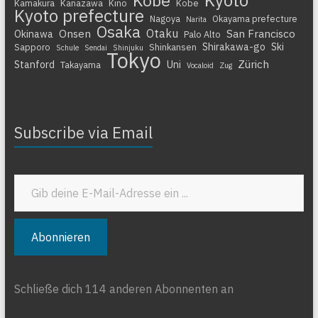
Kyoto
Kobe
Kamakura
Kanazawa
Kino
Kobe
Kyoto prefecture
Nagoya
Okayama prefecture
Narita
Osaka
Otaku
Onsen
San Francisco
Okinawa
Palo Alto
Shirakawa-go
Ski
Sapporo
Shinkansen
Schule
Sendai
Shinjuku
Tokyo
Zürich
Stanford
Uni
Takayama
Vocaloid
Zug
Subscribe via Email
Gib deine E-Mail-Adresse ein ...
Abonnieren
Schließe dich 114 anderen Abonnenten an