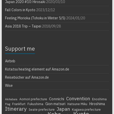
Japan 2020 #10: Hirosaki
2020/03/10
Fall Colors in Kyoto
2023/12/12
Feeling Morioka (Tohoku in Winter 5/5)
2024/01/20
Asia 2018 Trip – Taipei
2018/09/28
Support me
Airbnb
Kotatsu heating element auf Amazon.de
Reisebücher auf Amazon.de
Wise
Convention
Connichi
Aomori prefecture
Enoshima
Akihabara
Gion matsuri
Hiroshima
Frankfurt
Fukushima
Hatsune Miku
Flug
Itinerary
Japan
Iwate prefecture
Kagawa prefecture