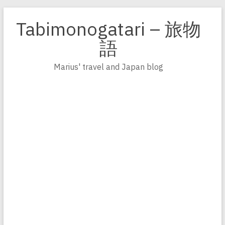
Zum
Inhalt
Tabimonogatari – 旅物
springen
語
Marius' travel and Japan blog