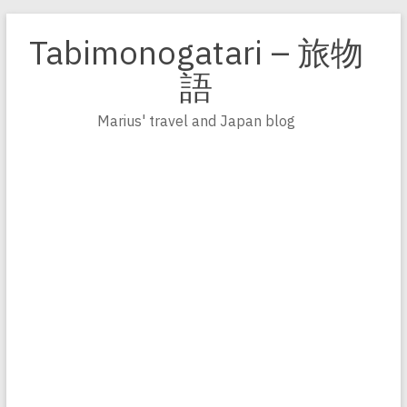
Zum
Inhalt
Tabimonogatari – 旅物
springen
語
Marius' travel and Japan blog