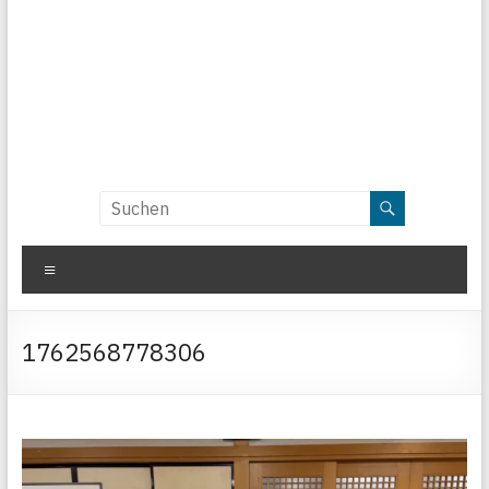
Menü
1762568778306