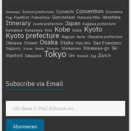
Convention
Connichi
Aomori prefecture
Enoshima
Akihabara
Gion matsuri
Hiroshima
Frankfurt
Fukushima
Hatsune Miku
Flug
Itinerary
Japan
Iwate prefecture
Kagawa prefecture
Kyoto
Kobe
Kamakura
Kanazawa
Kino
Kobe
Kyoto prefecture
Nagoya
Okayama prefecture
Narita
Osaka
Otaku
Onsen
San Francisco
Okinawa
Palo Alto
Shirakawa-go
Ski
Sapporo
Shinkansen
Schule
Sendai
Shinjuku
Tokyo
Zürich
Stanford
Uni
Takayama
Vocaloid
Zug
Subscribe via Email
Gib deine E-Mail-Adresse ein ...
Abonnieren