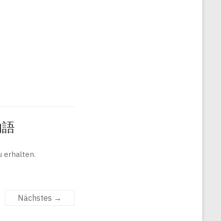
旅物語
 erhalten.
Nächstes →