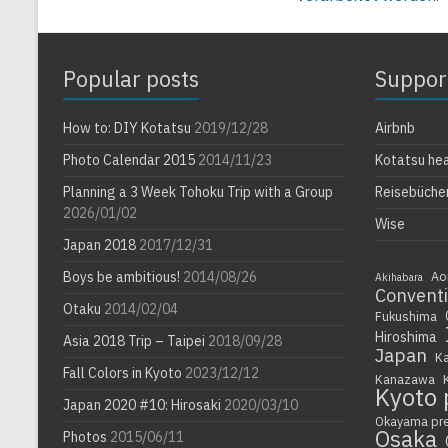
Popular posts
Suppor
How to: DIY Kotatsu
2019/12/28
Airbnb
Photo Calendar 2015
2014/11/23
Kotatsu he
Planning a 3 Week Tohoku Trip with a Group
Reisebüche
2026/01/02
Wise
Japan 2018
2017/12/31
Boys be ambitious!
2014/08/26
Ao
Akihabara
Convent
Otaku
2014/02/04
Fukushima
Hiroshima
Asia 2018 Trip – Taipei
2018/09/28
Japan
K
Fall Colors in Kyoto
2023/12/12
Kanazawa
Kyoto 
Japan 2020 #10: Hirosaki
2020/03/10
Okayama pr
Osaka
Photos
2015/06/11