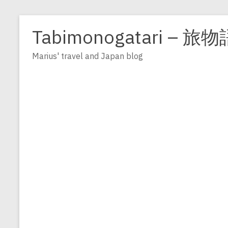
Zum
Inhalt
Tabimonogatari – 旅物
springen
Marius' travel and Japan blog