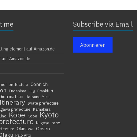
t me
Subscribe via Email
Abonnieren
ating element auf Amazon.de
r auf Amazon.de
Connichi
mori prefecture
ion
Enoshima
Frankfurt
Flug
Gion matsuri
Hatsune Miku
Itinerary
Iwate prefecture
agawa prefecture
Kamakura
Kyoto
Kobe
Kino
Kobe
prefecture
Nagoya
Narita
Onsen
Okinawa
efecture
Otaku
Palo Alto