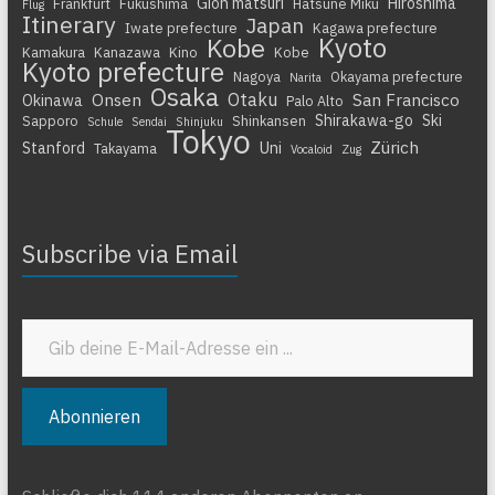
Gion matsuri
Hiroshima
Frankfurt
Fukushima
Hatsune Miku
Flug
Itinerary
Japan
Iwate prefecture
Kagawa prefecture
Kyoto
Kobe
Kamakura
Kanazawa
Kino
Kobe
Kyoto prefecture
Nagoya
Okayama prefecture
Narita
Osaka
Otaku
Onsen
San Francisco
Okinawa
Palo Alto
Shirakawa-go
Ski
Sapporo
Shinkansen
Schule
Sendai
Shinjuku
Tokyo
Zürich
Stanford
Uni
Takayama
Vocaloid
Zug
Subscribe via Email
Gib deine E-Mail-Adresse ein ...
Abonnieren