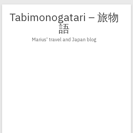
Zum
Inhalt
Tabimonogatari – 旅物
springen
語
Marius' travel and Japan blog