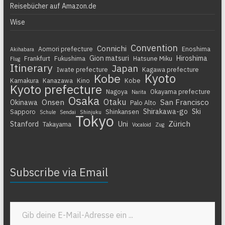
Reisebücher auf Amazon.de
Wise
Convention
Connichi
Aomori prefecture
Enoshima
Akihabara
Gion matsuri
Hiroshima
Frankfurt
Fukushima
Hatsune Miku
Flug
Itinerary
Japan
Iwate prefecture
Kagawa prefecture
Kyoto
Kobe
Kamakura
Kanazawa
Kino
Kobe
Kyoto prefecture
Nagoya
Okayama prefecture
Narita
Osaka
Otaku
Onsen
San Francisco
Okinawa
Palo Alto
Shirakawa-go
Ski
Sapporo
Shinkansen
Schule
Sendai
Shinjuku
Tokyo
Zürich
Stanford
Uni
Takayama
Vocaloid
Zug
Subscribe via Email
Gib deine E-Mail-Adresse ein ...