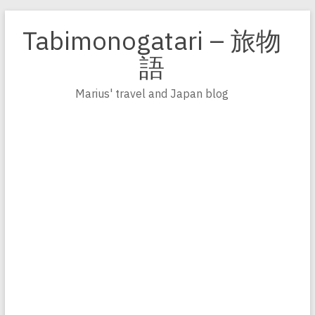
Zum
Inhalt
Tabimonogatari – 旅物
springen
語
Marius' travel and Japan blog