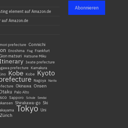
Abonnieren
ating element auf Amazon.de
r auf Amazon.de
Connichi
mori prefecture
ion
Enoshima
Frankfurt
Flug
Gion matsuri
Hatsune Miku
Itinerary
Iwate prefecture
agawa prefecture
Kamakura
Kyoto
Kobe
Kino
Kobe
prefecture
Nagoya
Narita
Onsen
Okinawa
efecture
Otaku
Palo Alto
isco
Sapporo
Schule
Sendai
Shirakawa-go
Ski
nkansen
Tokyo
Uni
akayama
Zürich