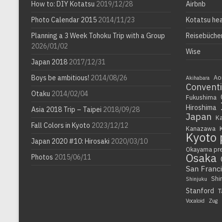
How to: DIY Kotatsu
2019/12/28
Airbnb
Photo Calendar 2015
2014/11/23
Kotatsu he
Planning a 3 Week Tohoku Trip with a Group
Reisebüche
2026/01/02
Wise
Japan 2018
2017/12/31
Boys be ambitious!
2014/08/26
Ao
Akihabara
Convent
Otaku
2014/02/04
Fukushima
Hiroshima
Asia 2018 Trip – Taipei
2018/09/28
Japan
K
Fall Colors in Kyoto
2023/12/12
Kanazawa
Kyoto 
Japan 2020 #10: Hirosaki
2020/03/10
Okayama pr
Osaka
Photos
2015/06/11
San Franc
Shi
Shinjuku
Stanford
T
Vocaloid
Zug