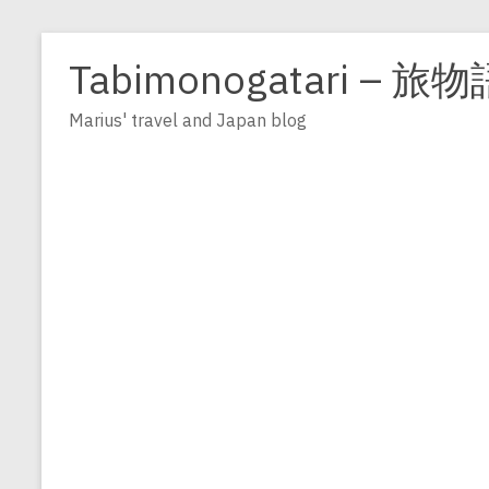
Zum
Inhalt
Tabimonogatari – 旅物
springen
Marius' travel and Japan blog