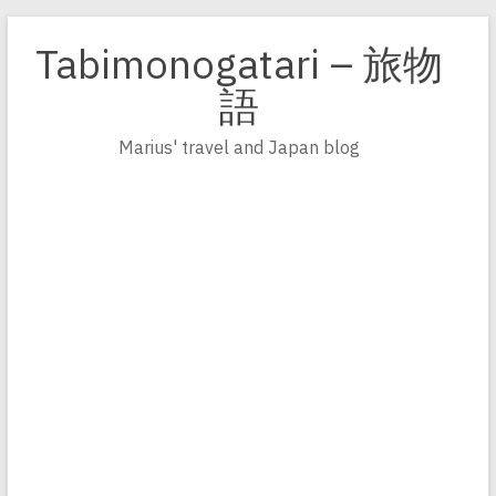
Zum
Inhalt
Tabimonogatari – 旅物
springen
語
Marius' travel and Japan blog