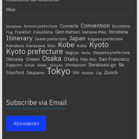
Wise
Convention
Connichi
Aomori prefecture
Enoshima
Akihabara
Gion matsuri
Hiroshima
Frankfurt
Fukushima
Hatsune Miku
Flug
Itinerary
Japan
Iwate prefecture
Kagawa prefecture
Kyoto
Kobe
Kamakura
Kanazawa
Kino
Kobe
Kyoto prefecture
Nagoya
Okayama prefecture
Narita
Osaka
Otaku
Onsen
San Francisco
Okinawa
Palo Alto
Shirakawa-go
Ski
Sapporo
Shinkansen
Schule
Sendai
Shinjuku
Tokyo
Zürich
Stanford
Uni
Takayama
Vocaloid
Zug
Subscribe via Email
Abonnieren