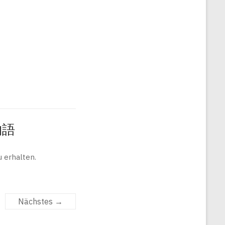
旅物語
 erhalten.
Nächstes →