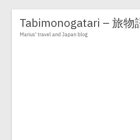
Zum
Inhalt
Tabimonogatari – 旅物
springen
Marius' travel and Japan blog