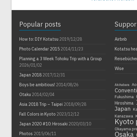
Popular posts
Suppor
How to: DIY Kotatsu
2019/12/28
Airbnb
Photo Calendar 2015
2014/11/23
Kotatsu he
Planning a 3 Week Tohoku Trip with a Group
Reisebüche
2026/01/02
Wise
Japan 2018
2017/12/31
Boys be ambitious!
2014/08/26
Ao
Akihabara
Convent
Otaku
2014/02/04
Fukushima
Hiroshima
Asia 2018 Trip – Taipei
2018/09/28
Japan
K
Fall Colors in Kyoto
2023/12/12
Kanazawa
Kyoto 
Japan 2020 #10: Hirosaki
2020/03/10
Okayama pr
Osaka
Photos
2015/06/11