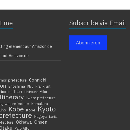
t me
Subscribe via Email
Abonnieren
ating element auf Amazon.de
r auf Amazon.de
Connichi
mori prefecture
ion
Enoshima
Frankfurt
Flug
Gion matsuri
Hatsune Miku
Itinerary
Iwate prefecture
agawa prefecture
Kamakura
Kyoto
Kobe
Kino
Kobe
prefecture
Nagoya
Narita
Onsen
Okinawa
efecture
Otaku
Palo Alto