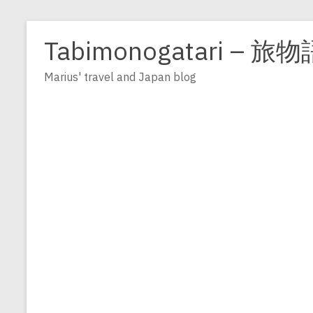
Zum
Inhalt
Tabimonogatari – 旅物
springen
Marius' travel and Japan blog