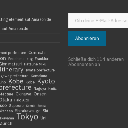
Gib deine E-Mail-Adresse ein ...
ating element auf Amazon.de
r auf Amazon.de
Abonnieren
Connichi
mori prefecture
ion
Enoshima
Frankfurt
Schließe dich 114 anderen
Flug
Gion matsuri
Abonnenten an
Hatsune Miku
Itinerary
Iwate prefecture
agawa prefecture
Kamakura
Kyoto
Kobe
Kino
Kobe
prefecture
Nagoya
Narita
Onsen
Okinawa
efecture
Otaku
Palo Alto
isco
Sapporo
Schule
Sendai
Shirakawa-go
Ski
nkansen
Tokyo
Uni
akayama
Zürich