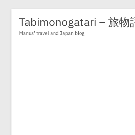
Zum
Inhalt
Tabimonogatari – 旅物
springen
Marius' travel and Japan blog