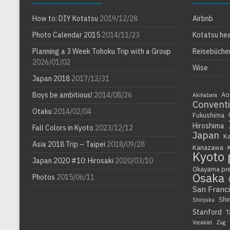
How to: DIY Kotatsu
2019/12/28
Airbnb
Photo Calendar 2015
2014/11/23
Kotatsu he
Planning a 3 Week Tohoku Trip with a Group
Reisebüche
2026/01/02
Wise
Japan 2018
2017/12/31
Boys be ambitious!
2014/08/26
Ao
Akihabara
Convent
Otaku
2014/02/04
Fukushima
Hiroshima
Fall Colors in Kyoto
2023/12/12
Japan
K
Asia 2018 Trip – Taipei
2018/09/28
Kanazawa
Kyoto 
Japan 2020 #10: Hirosaki
2020/03/10
Okayama pr
Osaka
Photos
2015/06/11
San Franc
Shi
Shinjuku
Stanford
T
Vocaloid
Zug