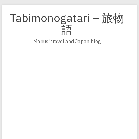
Zum
Inhalt
Tabimonogatari – 旅物
springen
語
Marius' travel and Japan blog