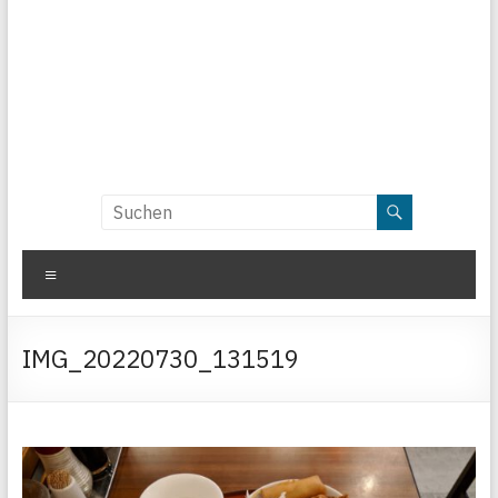
Menü
IMG_20220730_131519