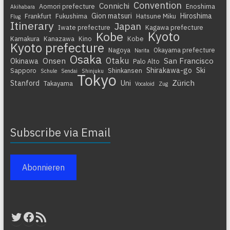
Convention
Connichi
Aomori prefecture
Enoshima
Akihabara
Gion matsuri
Hiroshima
Frankfurt
Fukushima
Hatsune Miku
Flug
Itinerary
Japan
Iwate prefecture
Kagawa prefecture
Kyoto
Kobe
Kamakura
Kanazawa
Kino
Kobe
Kyoto prefecture
Nagoya
Okayama prefecture
Narita
Osaka
Otaku
Onsen
San Francisco
Okinawa
Palo Alto
Shirakawa-go
Ski
Sapporo
Shinkansen
Schule
Sendai
Shinjuku
Tokyo
Zürich
Stanford
Uni
Takayama
Vocaloid
Zug
Subscribe via Email
Abonnieren
Twitter
Facebook
RSS-Feed