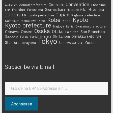
Convention
Connichi
Aomori prefecture
Enoshima
Akihabara
Gion matsuri
Hiroshima
Frankfurt
Fukushima
Hatsune Miku
Flug
Itinerary
Japan
Iwate prefecture
Kagawa prefecture
Kyoto
Kobe
Kamakura
Kanazawa
Kino
Kobe
Kyoto prefecture
Nagoya
Okayama prefecture
Narita
Osaka
Otaku
Onsen
San Francisco
Okinawa
Palo Alto
Shirakawa-go
Ski
Sapporo
Shinkansen
Schule
Sendai
Shinjuku
Tokyo
Zürich
Stanford
Uni
Takayama
Vocaloid
Zug
Subscribe via Email
Gib deine E-Mail-Adresse ein ...
Abonnieren