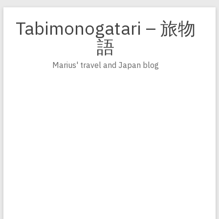
Zum
Inhalt
Tabimonogatari – 旅物
springen
語
Marius' travel and Japan blog