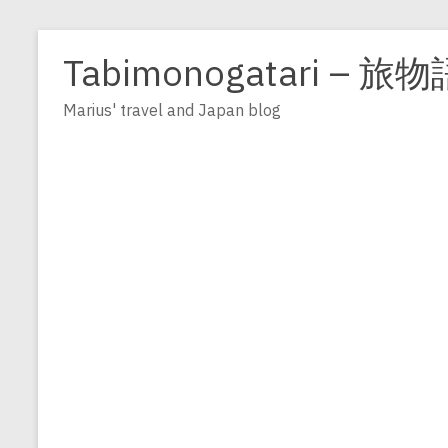
Zum
Inhalt
Tabimonogatari – 旅物
springen
Marius' travel and Japan blog