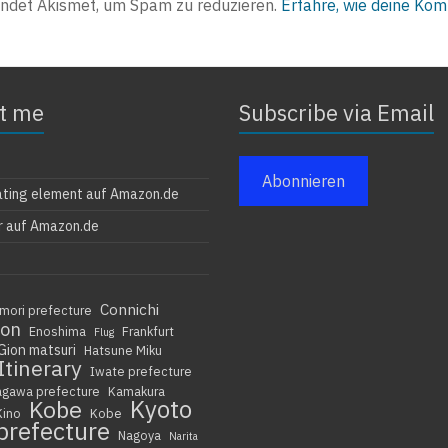
ndet Akismet, um Spam zu reduzieren.
Erfahre, wie deine Ko
t me
Subscribe via Email
Abonnieren
ating element auf Amazon.de
r auf Amazon.de
Connichi
mori prefecture
ion
Enoshima
Frankfurt
Flug
Gion matsuri
Hatsune Miku
Itinerary
Iwate prefecture
agawa prefecture
Kamakura
Kyoto
Kobe
Kino
Kobe
prefecture
Nagoya
Narita