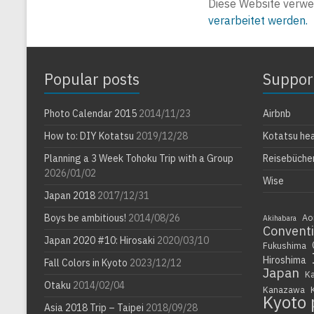
Diese Website verwe
verarbeitet werden.
Popular posts
Suppor
Photo Calendar 2015
2014/11/23
Airbnb
How to: DIY Kotatsu
2019/12/28
Kotatsu he
Planning a 3 Week Tohoku Trip with a Group
Reisebüche
2026/01/02
Wise
Japan 2018
2017/12/31
Boys be ambitious!
2014/08/26
Ao
Akihabara
Convent
Japan 2020 #10: Hirosaki
2020/03/10
Fukushima
Hiroshima
Fall Colors in Kyoto
2023/12/12
Japan
K
Otaku
2014/02/04
Kanazawa
Kyoto 
Asia 2018 Trip – Taipei
2018/09/28