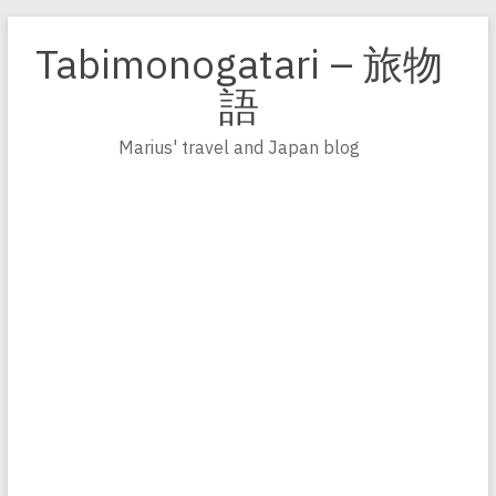
Zum
Inhalt
Tabimonogatari – 旅物
springen
語
Marius' travel and Japan blog