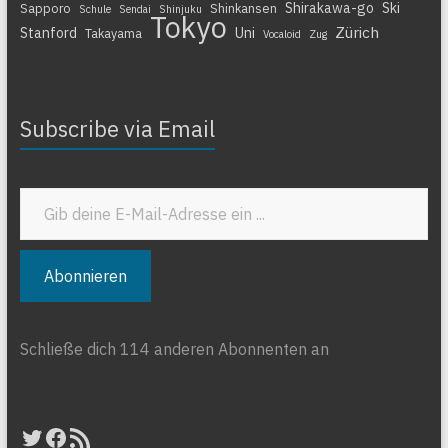
Shirakawa-go
Ski
Sapporo
Shinkansen
Schule
Sendai
Shinjuku
Tokyo
Zürich
Stanford
Uni
Takayama
Vocaloid
Zug
Subscribe via Email
Gib deine E-Mail-Adresse ein ...
Abonnieren
Schließe dich 114 anderen Abonnenten an
Twitter
Facebook
RSS-Feed