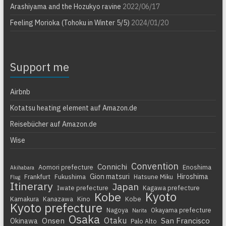
Arashiyama and the Hozukyo ravine
2022/06/17
Feeling Morioka (Tohoku in Winter 5/5)
2024/01/20
Support me
Airbnb
Kotatsu heating element auf Amazon.de
Reisebücher auf Amazon.de
Wise
Convention
Connichi
Aomori prefecture
Enoshima
Akihabara
Gion matsuri
Hiroshima
Frankfurt
Fukushima
Hatsune Miku
Flug
Itinerary
Japan
Iwate prefecture
Kagawa prefecture
Kyoto
Kobe
Kamakura
Kanazawa
Kino
Kobe
Kyoto prefecture
Nagoya
Okayama prefecture
Narita
Osaka
Otaku
Onsen
San Francisco
Okinawa
Palo Alto