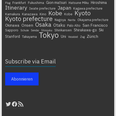
Gion matsuri
Hiroshima
Frankfurt
Fukushima
Hatsune Miku
Flug
Itinerary
Japan
Iwate prefecture
Kagawa prefecture
Kyoto
Kobe
Kamakura
Kanazawa
Kino
Kobe
Kyoto prefecture
Nagoya
Okayama prefecture
Narita
Osaka
Otaku
Onsen
San Francisco
Okinawa
Palo Alto
Shirakawa-go
Ski
Sapporo
Shinkansen
Schule
Sendai
Shinjuku
Tokyo
Zürich
Stanford
Uni
Takayama
Vocaloid
Zug
Subscribe via Email
Abonnieren
Twitter
Facebook
RSS-Feed