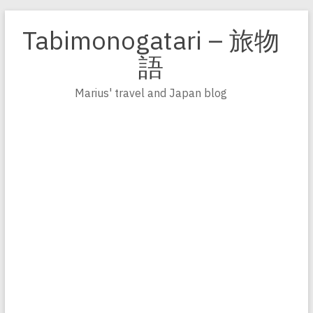
Zum
Inhalt
Tabimonogatari – 旅物
springen
語
Marius' travel and Japan blog