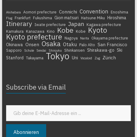
Convention
Connichi
Aomori prefecture
Enoshima
Akihabara
Gion matsuri
Hiroshima
Frankfurt
Fukushima
Hatsune Miku
Flug
Itinerary
Japan
Iwate prefecture
Kagawa prefecture
Kyoto
Kobe
Kamakura
Kanazawa
Kino
Kobe
Kyoto prefecture
Nagoya
Okayama prefecture
Narita
Osaka
Otaku
Onsen
San Francisco
Okinawa
Palo Alto
Shirakawa-go
Ski
Sapporo
Shinkansen
Schule
Sendai
Shinjuku
Tokyo
Zürich
Stanford
Uni
Takayama
Vocaloid
Zug
Subscribe via Email
Gib deine E-Mail-Adresse ein ...
Abonnieren