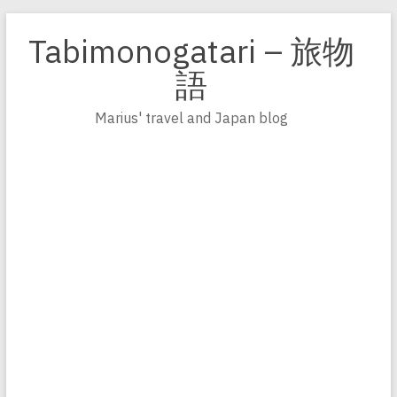
Zum
Inhalt
Tabimonogatari – 旅物
springen
語
Marius' travel and Japan blog