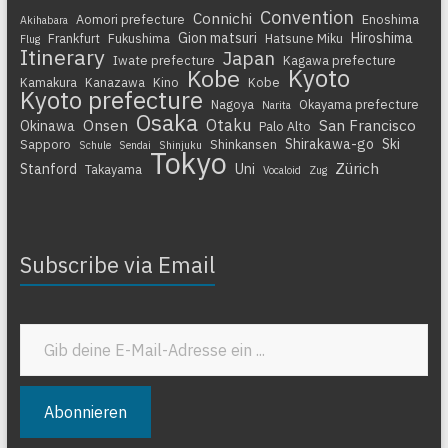
Convention
Connichi
Aomori prefecture
Enoshima
Akihabara
Gion matsuri
Hiroshima
Frankfurt
Fukushima
Hatsune Miku
Flug
Itinerary
Japan
Iwate prefecture
Kagawa prefecture
Kyoto
Kobe
Kamakura
Kanazawa
Kino
Kobe
Kyoto prefecture
Nagoya
Okayama prefecture
Narita
Osaka
Otaku
Onsen
San Francisco
Okinawa
Palo Alto
Shirakawa-go
Ski
Sapporo
Shinkansen
Schule
Sendai
Shinjuku
Tokyo
Zürich
Stanford
Uni
Takayama
Vocaloid
Zug
Subscribe via Email
Gib deine E-Mail-Adresse ein ...
Abonnieren