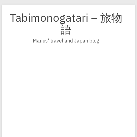
Zum
Inhalt
Tabimonogatari – 旅物
springen
語
Marius' travel and Japan blog