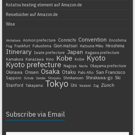
Kotatsu heating element auf Amazon.de
Reisebücher auf Amazon.de
Wise
Convention
Connichi
Aomori prefecture
Enoshima
Akihabara
Gion matsuri
Hiroshima
Frankfurt
Fukushima
Hatsune Miku
Flug
Itinerary
Japan
Iwate prefecture
Kagawa prefecture
Kyoto
Kobe
Kamakura
Kanazawa
Kino
Kobe
Kyoto prefecture
Nagoya
Okayama prefecture
Narita
Osaka
Otaku
Onsen
San Francisco
Okinawa
Palo Alto
Shirakawa-go
Ski
Sapporo
Shinkansen
Schule
Sendai
Shinjuku
Tokyo
Zürich
Stanford
Uni
Takayama
Vocaloid
Zug
Subscribe via Email
Gib deine E-Mail-Adresse ein ...