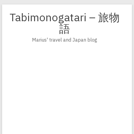
Zum
Inhalt
Tabimonogatari – 旅物
springen
語
Marius' travel and Japan blog