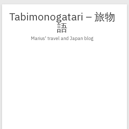
Zum
Inhalt
Tabimonogatari – 旅物
springen
語
Marius' travel and Japan blog