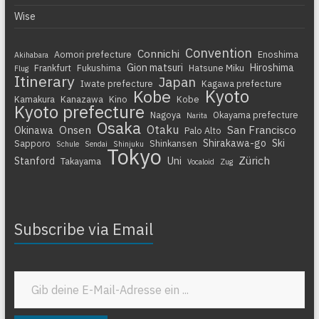
Wise
Convention
Connichi
Aomori prefecture
Enoshima
Akihabara
Gion matsuri
Hiroshima
Frankfurt
Fukushima
Hatsune Miku
Flug
Itinerary
Japan
Iwate prefecture
Kagawa prefecture
Kyoto
Kobe
Kamakura
Kanazawa
Kino
Kobe
Kyoto prefecture
Nagoya
Okayama prefecture
Narita
Osaka
Otaku
Onsen
San Francisco
Okinawa
Palo Alto
Shirakawa-go
Ski
Sapporo
Shinkansen
Schule
Sendai
Shinjuku
Tokyo
Zürich
Stanford
Uni
Takayama
Vocaloid
Zug
Subscribe via Email
Gib deine E-Mail-Adresse ein ...