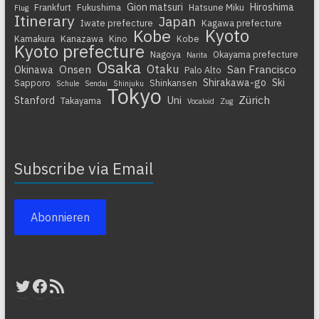
Gion matsuri
Hiroshima
Frankfurt
Fukushima
Hatsune Miku
Flug
Itinerary
Japan
Iwate prefecture
Kagawa prefecture
Kyoto
Kobe
Kamakura
Kanazawa
Kino
Kobe
Kyoto prefecture
Nagoya
Okayama prefecture
Narita
Osaka
Otaku
Onsen
San Francisco
Okinawa
Palo Alto
Shirakawa-go
Ski
Sapporo
Shinkansen
Schule
Sendai
Shinjuku
Tokyo
Zürich
Stanford
Uni
Takayama
Vocaloid
Zug
Subscribe via Email
Abonnieren
Twitter
Facebook
RSS-Feed