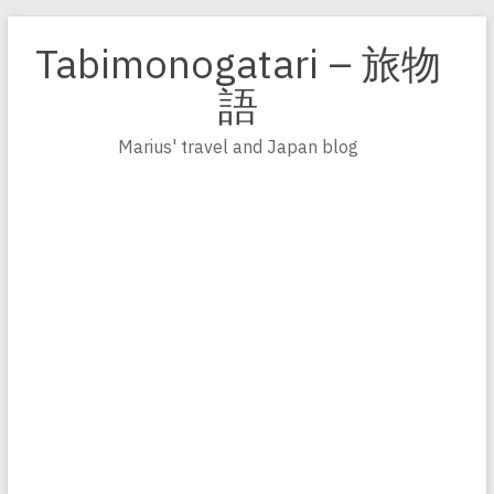
Zum
Inhalt
Tabimonogatari – 旅物
springen
語
Marius' travel and Japan blog