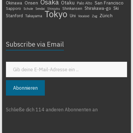
Osaka
Otaku
Onsen
San Francisco
Okinawa
Palo Alto
Shirakawa-go
Ski
Sapporo
Shinkansen
Schule
Sendai
Shinjuku
Tokyo
Zürich
Stanford
Uni
Takayama
Vocaloid
Zug
Subscribe via Email
Gib deine E-Mail-Adresse ein ...
Abonnieren
Schließe dich 114 anderen Abonnenten an