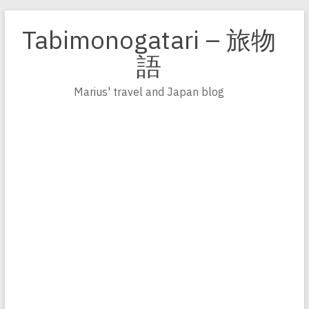
Zum
Inhalt
Tabimonogatari – 旅物
springen
語
Marius' travel and Japan blog