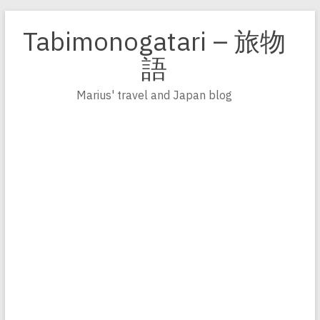
Zum
Inhalt
Tabimonogatari – 旅物
springen
語
Marius' travel and Japan blog