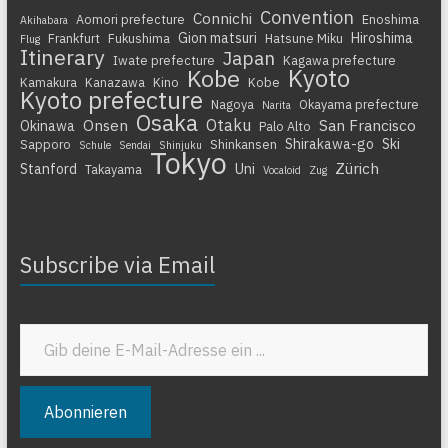
Convention
Connichi
Aomori prefecture
Enoshima
Akihabara
Gion matsuri
Hiroshima
Frankfurt
Fukushima
Hatsune Miku
Flug
Itinerary
Japan
Iwate prefecture
Kagawa prefecture
Kyoto
Kobe
Kamakura
Kanazawa
Kino
Kobe
Kyoto prefecture
Nagoya
Okayama prefecture
Narita
Osaka
Otaku
Onsen
San Francisco
Okinawa
Palo Alto
Shirakawa-go
Ski
Sapporo
Shinkansen
Schule
Sendai
Shinjuku
Tokyo
Zürich
Stanford
Uni
Takayama
Vocaloid
Zug
Subscribe via Email
Gib deine E-Mail-Adresse ein ...
Abonnieren