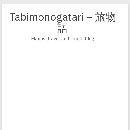
Zum
Inhalt
Tabimonogatari – 旅物
springen
語
Marius' travel and Japan blog