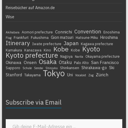
Reisebücher auf Amazon.de
Wise
Convention
Connichi
Aomori prefecture
Enoshima
Akihabara
Gion matsuri
Hiroshima
Frankfurt
Fukushima
Hatsune Miku
Flug
Itinerary
Japan
Iwate prefecture
Kagawa prefecture
Kyoto
Kobe
Kamakura
Kanazawa
Kino
Kobe
Kyoto prefecture
Nagoya
Okayama prefecture
Narita
Osaka
Otaku
Onsen
San Francisco
Okinawa
Palo Alto
Shirakawa-go
Ski
Sapporo
Shinkansen
Schule
Sendai
Shinjuku
Tokyo
Zürich
Stanford
Uni
Takayama
Vocaloid
Zug
Subscribe via Email
Gib deine E-Mail-Adresse ein ...