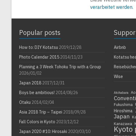
verarbeitet werden.
Popular posts
Suppor
How to: DIY Kotatsu
2019/12/28
Airbnb
Photo Calendar 2015
2014/11/23
Kotatsu he
Planning a 3 Week Tohoku Trip with a Group
Reisebüche
2026/01/02
Wise
Japan 2018
2017/12/31
Boys be ambitious!
2014/08/26
Ao
Akihabara
Convent
Otaku
2014/02/04
Fukushima
Hiroshima
Asia 2018 Trip – Taipei
2018/09/28
Japan
K
Fall Colors in Kyoto
2023/12/12
Kanazawa
Kyoto 
Japan 2020 #10: Hirosaki
2020/03/10