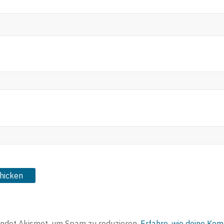
ndet Akismet, um Spam zu reduzieren.
Erfahre, wie deine Ko