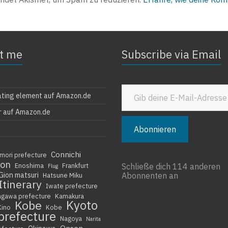
t me
Subscribe via Email
Gib deine E-Mail-Adresse ein ...
ating element auf Amazon.de
r auf Amazon.de
Abonnieren
Connichi
mori prefecture
ion
Enoshima
Frankfurt
Schließe dich 114 anderen
Flug
Gion matsuri
Abonnenten an
Hatsune Miku
Itinerary
Iwate prefecture
agawa prefecture
Kamakura
Kyoto
Kobe
Kino
Kobe
prefecture
Nagoya
Narita
Onsen