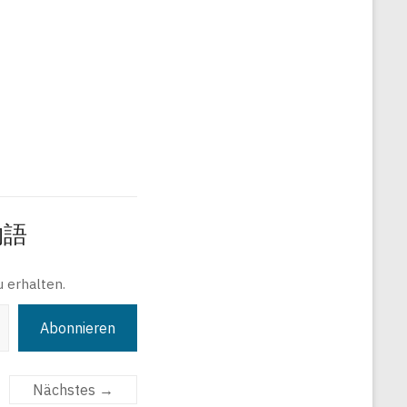
旅物語
 erhalten.
Abonnieren
Nächstes →