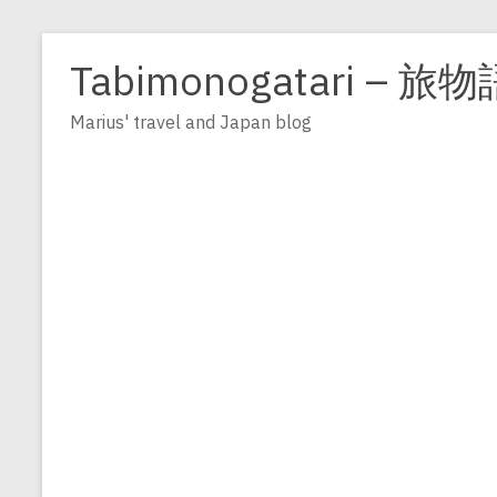
Zum
Inhalt
Tabimonogatari – 旅物
springen
Marius' travel and Japan blog