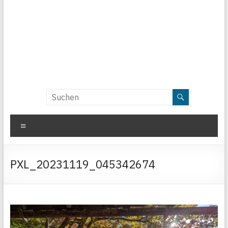
Menü
PXL_20231119_045342674