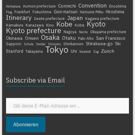
Convention
Connichi
Aomori prefecture
Enoshima
Akihabara
Gion matsuri
Hiroshima
Frankfurt
Fukushima
Hatsune Miku
Flug
Itinerary
Japan
Iwate prefecture
Kagawa prefecture
Kyoto
Kobe
Kamakura
Kanazawa
Kino
Kobe
Kyoto prefecture
Nagoya
Okayama prefecture
Narita
Osaka
Otaku
Onsen
San Francisco
Okinawa
Palo Alto
Shirakawa-go
Ski
Sapporo
Shinkansen
Schule
Sendai
Shinjuku
Tokyo
Zürich
Stanford
Uni
Takayama
Vocaloid
Zug
Subscribe via Email
Gib deine E-Mail-Adresse ein ...
Abonnieren