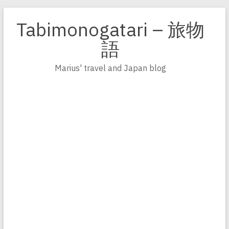
Zum
Inhalt
Tabimonogatari – 旅物
springen
語
Marius' travel and Japan blog