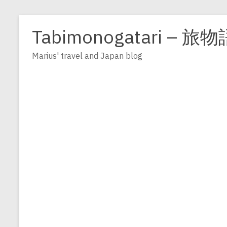
Zum
Inhalt
Tabimonogatari – 旅物
springen
Marius' travel and Japan blog