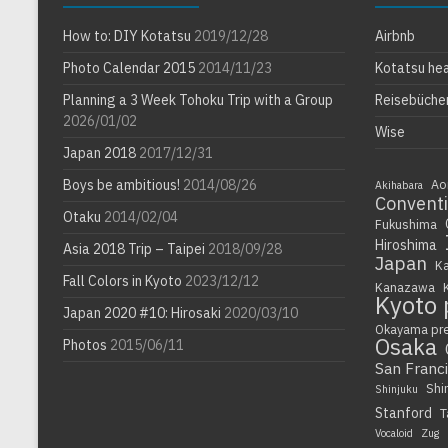
How to: DIY Kotatsu
2019/12/28
Airbnb
Photo Calendar 2015
2014/11/23
Kotatsu he
Planning a 3 Week Tohoku Trip with a Group
Reisebüche
2026/01/02
Wise
Japan 2018
2017/12/31
Boys be ambitious!
2014/08/26
Ao
Akihabara
Convent
Otaku
2014/02/04
Fukushima
Hiroshima
Asia 2018 Trip – Taipei
2018/09/28
Japan
K
Fall Colors in Kyoto
2023/12/12
Kanazawa
Kyoto 
Japan 2020 #10: Hirosaki
2020/03/10
Okayama pr
Osaka
Photos
2015/06/11
San Franc
Shi
Shinjuku
Stanford
T
Vocaloid
Zug