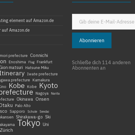
Gib deine E-Mail-Adresse ein ...
ating element auf Amazon.de
r auf Amazon.de
Abonnieren
Connichi
mori prefecture
ion
Enoshima
Frankfurt
Schließe dich 114 anderen
Flug
Gion matsuri
Abonnenten an
Hatsune Miku
Itinerary
Iwate prefecture
agawa prefecture
Kamakura
Kyoto
Kobe
Kino
Kobe
prefecture
Nagoya
Narita
Onsen
Okinawa
efecture
Otaku
Palo Alto
isco
Sapporo
Schule
Sendai
Shirakawa-go
Ski
nkansen
Tokyo
Uni
akayama
Zürich