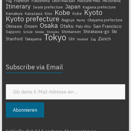
Gion matsuri
Hiroshima
Frankfurt
Fukushima
Hatsune Miku
Flug
Itinerary
Japan
Iwate prefecture
Kagawa prefecture
Kyoto
Kobe
Kamakura
Kanazawa
Kino
Kobe
Kyoto prefecture
Nagoya
Okayama prefecture
Narita
Osaka
Otaku
Onsen
San Francisco
Okinawa
Palo Alto
Shirakawa-go
Ski
Sapporo
Shinkansen
Schule
Sendai
Shinjuku
Tokyo
Zürich
Stanford
Uni
Takayama
Vocaloid
Zug
Subscribe via Email
Gib deine E-Mail-Adresse ein ...
Abonnieren