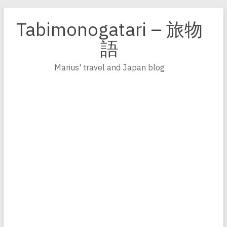
Zum
Inhalt
Tabimonogatari – 旅物
springen
語
Marius' travel and Japan blog