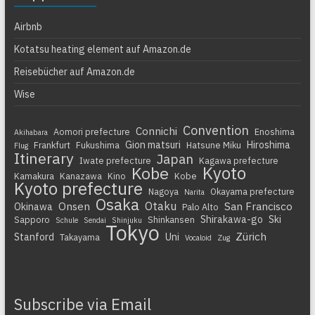
Airbnb
Kotatsu heating element auf Amazon.de
Reisebücher auf Amazon.de
Wise
Convention
Connichi
Aomori prefecture
Enoshima
Akihabara
Gion matsuri
Hiroshima
Frankfurt
Fukushima
Hatsune Miku
Flug
Itinerary
Japan
Iwate prefecture
Kagawa prefecture
Kyoto
Kobe
Kamakura
Kanazawa
Kino
Kobe
Kyoto prefecture
Nagoya
Okayama prefecture
Narita
Osaka
Otaku
Onsen
San Francisco
Okinawa
Palo Alto
Shirakawa-go
Ski
Sapporo
Shinkansen
Schule
Sendai
Shinjuku
Tokyo
Zürich
Stanford
Uni
Takayama
Vocaloid
Zug
Subscribe via Email