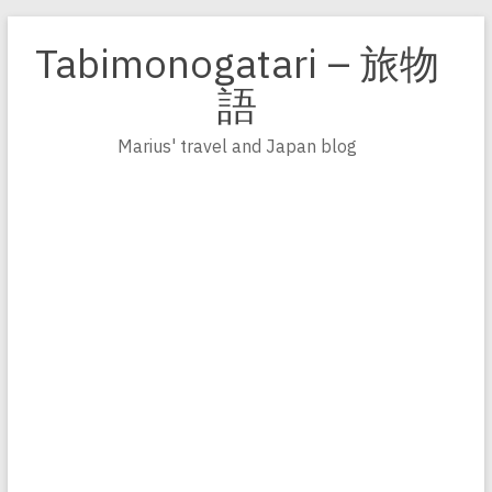
Zum
Inhalt
Tabimonogatari – 旅物
springen
語
Marius' travel and Japan blog