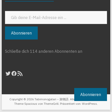
Gib deine E-Mail-Adresse ein ...
Abonnieren
Schließe dich 114 anderen Abonnenten an
Twitter
Facebook
RSS-Feed
Abonnieren
Copyright © 2026
Tabimonogatari – 旅物語
. Alle Rechte vorbehalten.
Theme
Spacious
von ThemeGrill. Präsentiert von:
WordPress
.