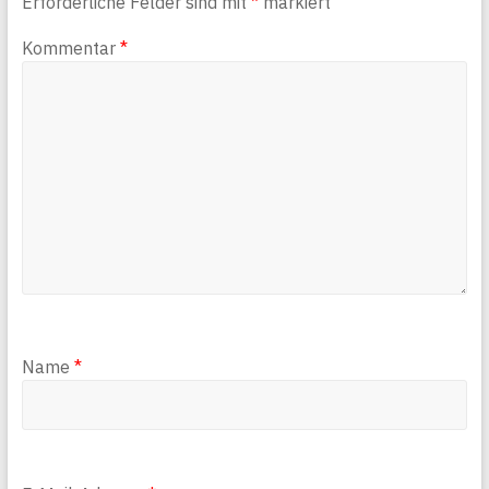
Erforderliche Felder sind mit
*
markiert
Kommentar
*
Name
*