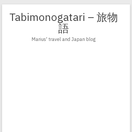
Zum
Inhalt
Tabimonogatari – 旅物
springen
語
Marius' travel and Japan blog