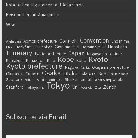
Kotatsu heating element auf Amazon.de
Reisebücher auf Amazon.de
Wise
Convention
Connichi
Aomori prefecture
Enoshima
Akihabara
Gion matsuri
Hiroshima
Frankfurt
Fukushima
Hatsune Miku
Flug
Itinerary
Japan
Iwate prefecture
Kagawa prefecture
Kyoto
Kobe
Kamakura
Kanazawa
Kino
Kobe
Kyoto prefecture
Nagoya
Okayama prefecture
Narita
Osaka
Otaku
Onsen
San Francisco
Okinawa
Palo Alto
Shirakawa-go
Ski
Sapporo
Shinkansen
Schule
Sendai
Shinjuku
Tokyo
Zürich
Stanford
Uni
Takayama
Vocaloid
Zug
Subscribe via Email
Gib deine E-Mail-Adresse ein ...