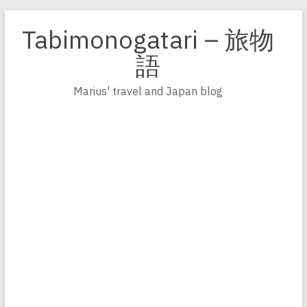
Zum
Inhalt
Tabimonogatari – 旅物
springen
語
Marius' travel and Japan blog