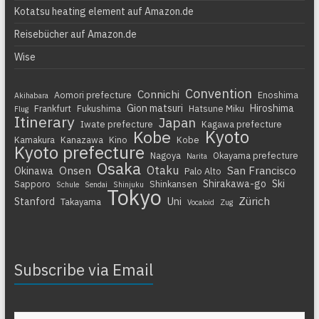
Kotatsu heating element auf Amazon.de
Reisebücher auf Amazon.de
Wise
Convention
Connichi
Aomori prefecture
Enoshima
Akihabara
Gion matsuri
Hiroshima
Frankfurt
Fukushima
Hatsune Miku
Flug
Itinerary
Japan
Iwate prefecture
Kagawa prefecture
Kyoto
Kobe
Kamakura
Kanazawa
Kino
Kobe
Kyoto prefecture
Nagoya
Okayama prefecture
Narita
Osaka
Otaku
Onsen
San Francisco
Okinawa
Palo Alto
Shirakawa-go
Ski
Sapporo
Shinkansen
Schule
Sendai
Shinjuku
Tokyo
Zürich
Stanford
Uni
Takayama
Vocaloid
Zug
Subscribe via Email
Gib deine E-Mail-Adresse ein ...