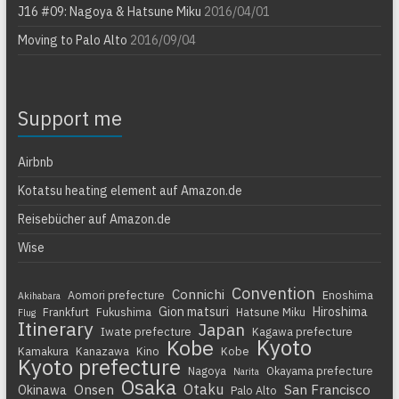
J16 #09: Nagoya & Hatsune Miku
2016/04/01
Moving to Palo Alto
2016/09/04
Support me
Airbnb
Kotatsu heating element auf Amazon.de
Reisebücher auf Amazon.de
Wise
Convention
Connichi
Aomori prefecture
Enoshima
Akihabara
Gion matsuri
Hiroshima
Frankfurt
Fukushima
Hatsune Miku
Flug
Itinerary
Japan
Iwate prefecture
Kagawa prefecture
Kyoto
Kobe
Kamakura
Kanazawa
Kino
Kobe
Kyoto prefecture
Nagoya
Okayama prefecture
Narita
Osaka
Otaku
Onsen
San Francisco
Okinawa
Palo Alto