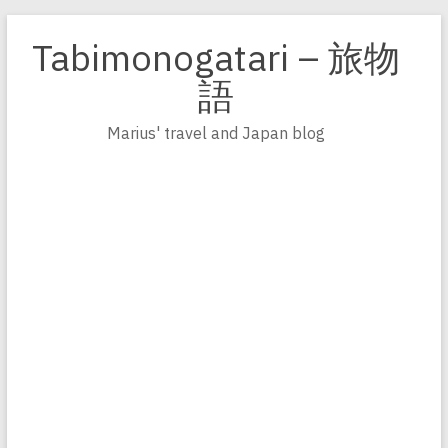
Zum
Inhalt
Tabimonogatari – 旅物
springen
語
Marius' travel and Japan blog