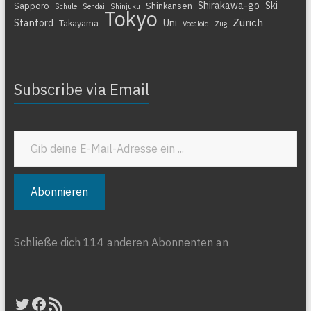
Shirakawa-go
Ski
Sapporo
Shinkansen
Schule
Sendai
Shinjuku
Tokyo
Zürich
Stanford
Uni
Takayama
Vocaloid
Zug
Subscribe via Email
Gib deine E-Mail-Adresse ein ...
Abonnieren
Schließe dich 114 anderen Abonnenten an
Twitter
Facebook
RSS-Feed