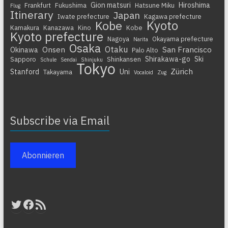
Gion matsuri
Hiroshima
Frankfurt
Fukushima
Hatsune Miku
Flug
Itinerary
Japan
Iwate prefecture
Kagawa prefecture
Kyoto
Kobe
Kamakura
Kanazawa
Kino
Kobe
Kyoto prefecture
Nagoya
Okayama prefecture
Narita
Osaka
Otaku
Onsen
San Francisco
Okinawa
Palo Alto
Shirakawa-go
Ski
Sapporo
Shinkansen
Schule
Sendai
Shinjuku
Tokyo
Zürich
Stanford
Uni
Takayama
Vocaloid
Zug
Subscribe via Email
Abonnieren
Twitter
Facebook
RSS-Feed