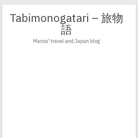
Zum
Inhalt
Tabimonogatari – 旅物
springen
語
Marius' travel and Japan blog