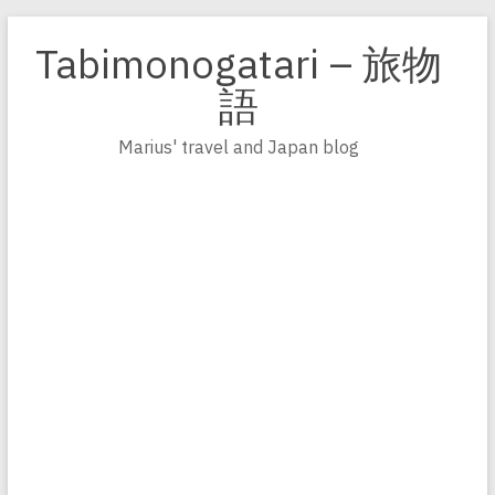
Zum
Inhalt
Tabimonogatari – 旅物
springen
語
Marius' travel and Japan blog