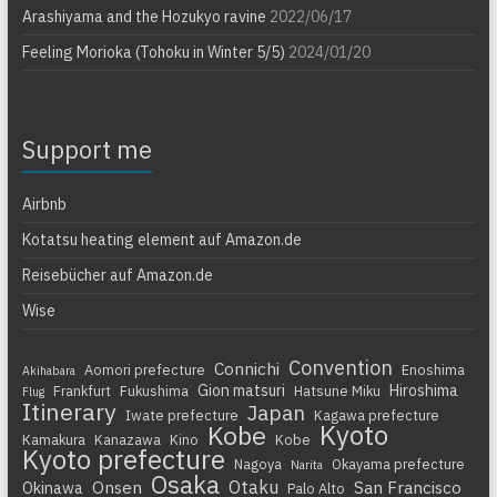
Arashiyama and the Hozukyo ravine
2022/06/17
Feeling Morioka (Tohoku in Winter 5/5)
2024/01/20
Support me
Airbnb
Kotatsu heating element auf Amazon.de
Reisebücher auf Amazon.de
Wise
Convention
Connichi
Aomori prefecture
Enoshima
Akihabara
Gion matsuri
Hiroshima
Frankfurt
Fukushima
Hatsune Miku
Flug
Itinerary
Japan
Iwate prefecture
Kagawa prefecture
Kyoto
Kobe
Kamakura
Kanazawa
Kino
Kobe
Kyoto prefecture
Nagoya
Okayama prefecture
Narita
Osaka
Otaku
Onsen
San Francisco
Okinawa
Palo Alto