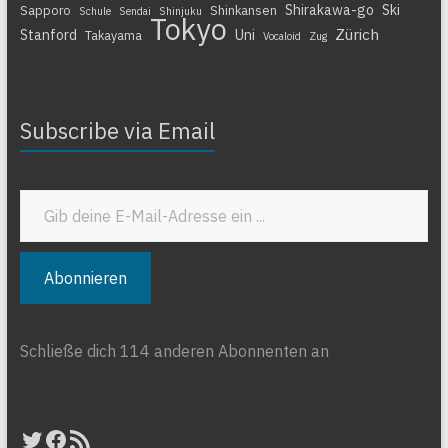
Shirakawa-go
Ski
Sapporo
Shinkansen
Schule
Sendai
Shinjuku
Tokyo
Zürich
Stanford
Uni
Takayama
Vocaloid
Zug
Subscribe via Email
Gib deine E-Mail-Adresse ein ...
Abonnieren
Schließe dich 114 anderen Abonnenten an
Twitter
Facebook
RSS-Feed