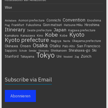
Wise
Convention
Connichi
Aomori prefecture
Enoshima
Akihabara
Gion matsuri
Hiroshima
Frankfurt
Fukushima
Hatsune Miku
Flug
Itinerary
Japan
Iwate prefecture
Kagawa prefecture
Kyoto
Kobe
Kamakura
Kanazawa
Kino
Kobe
Kyoto prefecture
Nagoya
Okayama prefecture
Narita
Osaka
Otaku
Onsen
San Francisco
Okinawa
Palo Alto
Shirakawa-go
Ski
Sapporo
Shinkansen
Schule
Sendai
Shinjuku
Tokyo
Zürich
Stanford
Uni
Takayama
Vocaloid
Zug
Subscribe via Email
Abonnieren