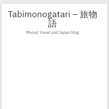
Zum
Inhalt
Tabimonogatari – 旅物
springen
語
Marius' travel and Japan blog