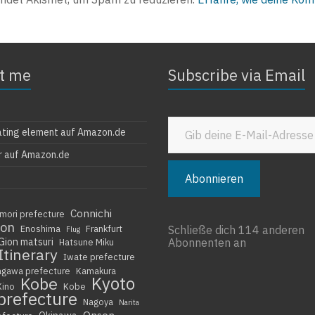
t me
Subscribe via Email
Gib deine E-Mail-Adresse ein ...
ating element auf Amazon.de
r auf Amazon.de
Abonnieren
Connichi
mori prefecture
ion
Enoshima
Frankfurt
Schließe dich 114 anderen
Flug
Gion matsuri
Abonnenten an
Hatsune Miku
Itinerary
Iwate prefecture
agawa prefecture
Kamakura
Kyoto
Kobe
Kino
Kobe
prefecture
Nagoya
Narita
Onsen