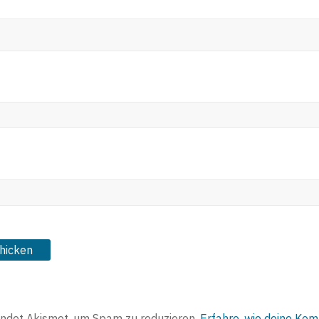
ndet Akismet, um Spam zu reduzieren.
Erfahre, wie deine Ko