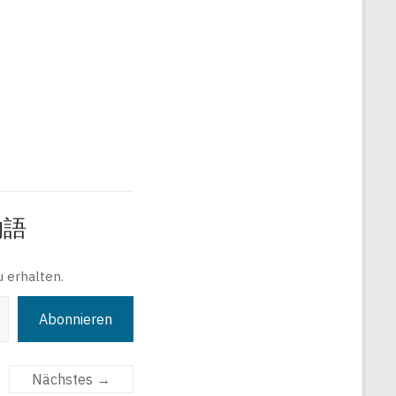
旅物語
 erhalten.
Abonnieren
Nächstes →