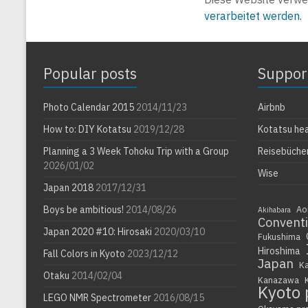
verarbeitet werden.
Popular posts
Suppor
Photo Calendar 2015
2014/11/23
Airbnb
How to: DIY Kotatsu
2019/12/28
Kotatsu he
Planning a 3 Week Tohoku Trip with a Group
Reisebüche
2026/01/02
Wise
Japan 2018
2017/12/31
Boys be ambitious!
2014/08/26
Ao
Akihabara
Convent
Japan 2020 #10: Hirosaki
2020/03/10
Fukushima
Hiroshima
Fall Colors in Kyoto
2023/12/12
Japan
K
Otaku
2014/02/04
Kanazawa
Kyoto 
LEGO NMR Spectrometer
2016/08/15