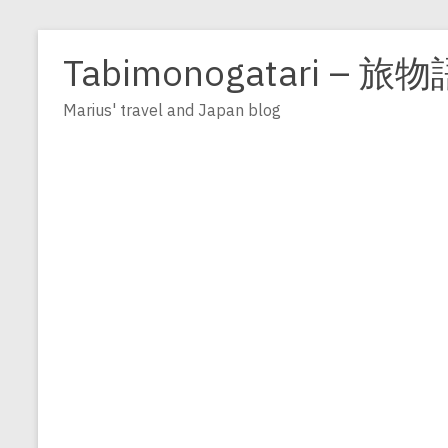
Zum
Inhalt
Tabimonogatari – 旅物
springen
Marius' travel and Japan blog