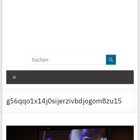
Menü
g56qqo1x14j0sijerzivbdjogom8zu15