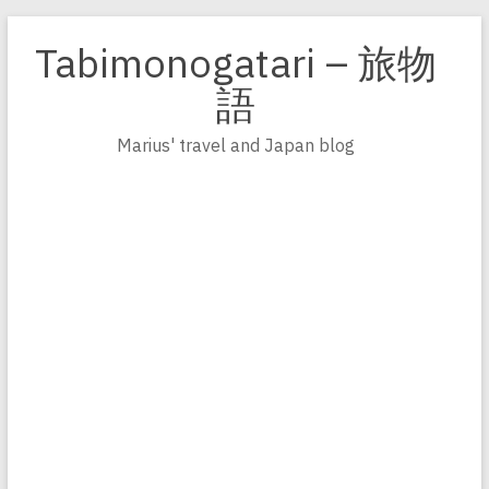
Zum
Inhalt
Tabimonogatari – 旅物
springen
語
Marius' travel and Japan blog