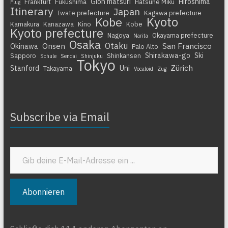
Gion matsuri
Hiroshima
Frankfurt
Fukushima
Hatsune Miku
Flug
Itinerary
Japan
Iwate prefecture
Kagawa prefecture
Kyoto
Kobe
Kamakura
Kanazawa
Kino
Kobe
Kyoto prefecture
Nagoya
Okayama prefecture
Narita
Osaka
Otaku
Onsen
San Francisco
Okinawa
Palo Alto
Shirakawa-go
Ski
Sapporo
Shinkansen
Schule
Sendai
Shinjuku
Tokyo
Zürich
Stanford
Uni
Takayama
Vocaloid
Zug
Subscribe via Email
Gib deine E-Mail-Adresse ein ...
Abonnieren