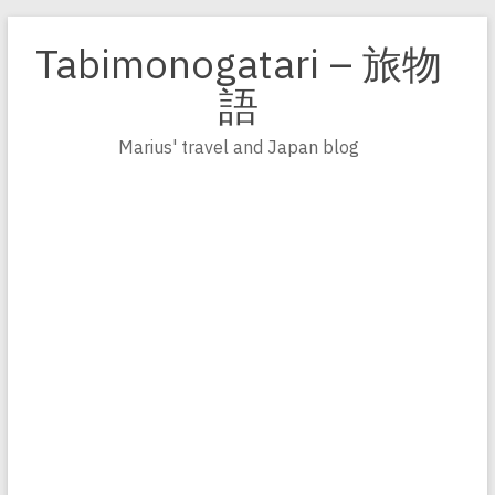
Zum
Inhalt
Tabimonogatari – 旅物
springen
語
Marius' travel and Japan blog