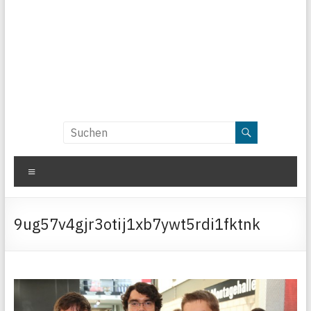
Menü
9ug57v4gjr3otij1xb7ywt5rdi1fktnk