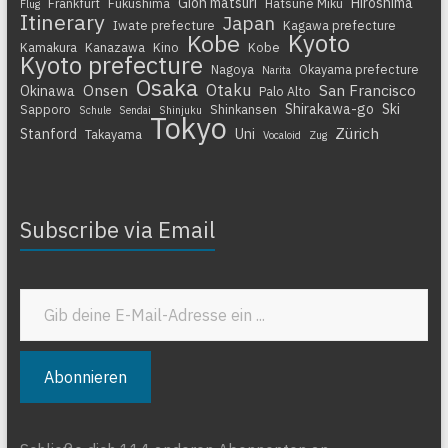
Gion matsuri
Hiroshima
Frankfurt
Fukushima
Hatsune Miku
Flug
Itinerary
Japan
Iwate prefecture
Kagawa prefecture
Kyoto
Kobe
Kamakura
Kanazawa
Kino
Kobe
Kyoto prefecture
Nagoya
Okayama prefecture
Narita
Osaka
Otaku
Onsen
San Francisco
Okinawa
Palo Alto
Shirakawa-go
Ski
Sapporo
Shinkansen
Schule
Sendai
Shinjuku
Tokyo
Zürich
Stanford
Uni
Takayama
Vocaloid
Zug
Subscribe via Email
Gib deine E-Mail-Adresse ein ...
Abonnieren