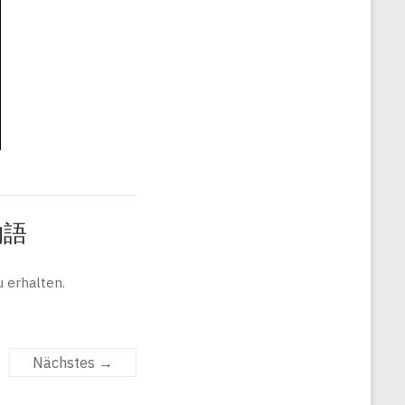
旅物語
 erhalten.
Nächstes →