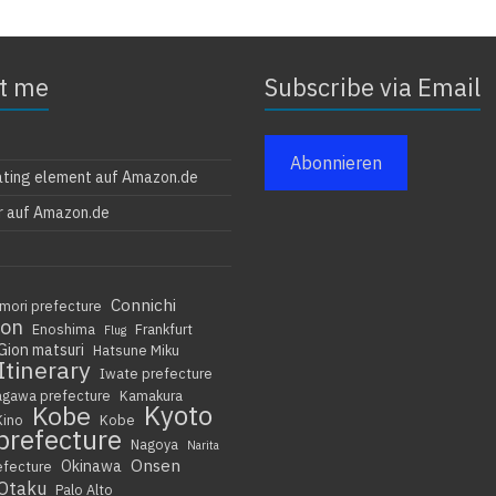
t me
Subscribe via Email
Abonnieren
ating element auf Amazon.de
r auf Amazon.de
Connichi
mori prefecture
ion
Enoshima
Frankfurt
Flug
Gion matsuri
Hatsune Miku
Itinerary
Iwate prefecture
agawa prefecture
Kamakura
Kyoto
Kobe
Kino
Kobe
prefecture
Nagoya
Narita
Onsen
Okinawa
efecture
Otaku
Palo Alto