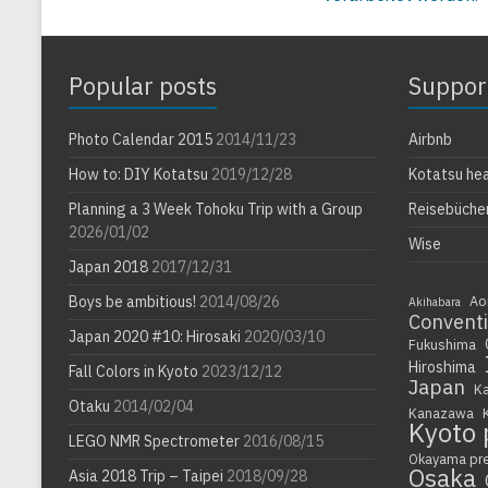
Popular posts
Suppor
Photo Calendar 2015
2014/11/23
Airbnb
How to: DIY Kotatsu
2019/12/28
Kotatsu he
Planning a 3 Week Tohoku Trip with a Group
Reisebüche
2026/01/02
Wise
Japan 2018
2017/12/31
Boys be ambitious!
2014/08/26
Ao
Akihabara
Convent
Japan 2020 #10: Hirosaki
2020/03/10
Fukushima
Hiroshima
Fall Colors in Kyoto
2023/12/12
Japan
K
Otaku
2014/02/04
Kanazawa
Kyoto 
LEGO NMR Spectrometer
2016/08/15
Okayama pr
Osaka
Asia 2018 Trip – Taipei
2018/09/28