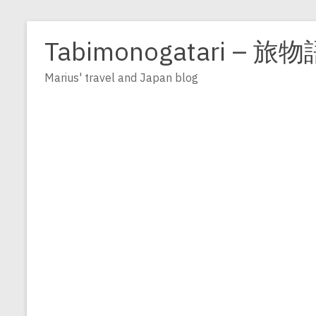
Zum
Inhalt
Tabimonogatari – 旅物
springen
Marius' travel and Japan blog