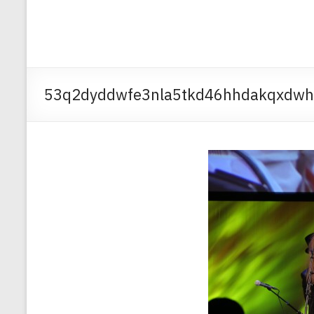
53q2dyddwfe3nla5tkd46hhdakqxdw