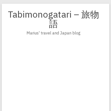
Zum
Inhalt
Tabimonogatari – 旅物
springen
語
Marius' travel and Japan blog