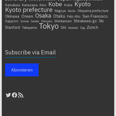
Kyoto
Kobe
Kamakura
Kanazawa
Kino
Kobe
Kyoto prefecture
Nagoya
Okayama prefecture
Narita
Osaka
Otaku
Onsen
San Francisco
Okinawa
Palo Alto
Shirakawa-go
Ski
Sapporo
Shinkansen
Schule
Sendai
Shinjuku
Tokyo
Zürich
Stanford
Uni
Takayama
Vocaloid
Zug
Subscribe via Email
Abonnieren
Twitter
Facebook
RSS-Feed