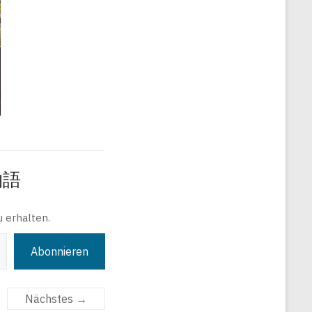
旅物語
 erhalten.
Abonnieren
Nächstes →