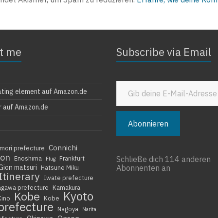
t me
Subscribe via Email
Gib deine E-Mail-Adresse ein ...
ating element auf Amazon.de
r auf Amazon.de
Abonnieren
Connichi
mori prefecture
ion
Enoshima
Frankfurt
Schließe dich 114 anderen
Flug
Gion matsuri
Abonnenten an
Hatsune Miku
Itinerary
Iwate prefecture
agawa prefecture
Kamakura
Kyoto
Kobe
Kino
Kobe
prefecture
Nagoya
Narita
Onsen