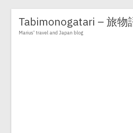
Zum
Inhalt
Tabimonogatari – 旅物
springen
Marius' travel and Japan blog