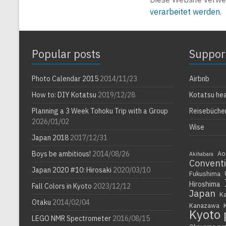
verarbeitet werden.
Popular posts
Suppor
Photo Calendar 2015
2014/11/23
Airbnb
How to: DIY Kotatsu
2019/12/28
Kotatsu he
Planning a 3 Week Tohoku Trip with a Group
Reisebüche
2026/01/02
Wise
Japan 2018
2017/12/31
Boys be ambitious!
2014/08/26
Ao
Akihabara
Convent
Japan 2020 #10: Hirosaki
2020/03/10
Fukushima
Hiroshima
Fall Colors in Kyoto
2023/12/12
Japan
K
Otaku
2014/02/04
Kanazawa
Kyoto 
LEGO NMR Spectrometer
2016/08/15