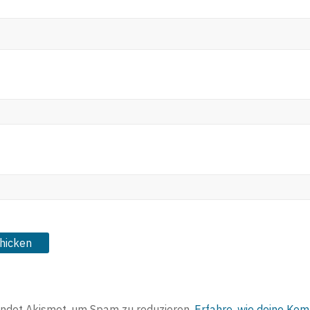
ndet Akismet, um Spam zu reduzieren.
Erfahre, wie deine Ko