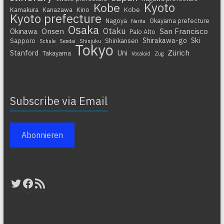
Kyoto
Kobe
Kamakura
Kanazawa
Kino
Kobe
Kyoto prefecture
Nagoya
Okayama prefecture
Narita
Osaka
Otaku
Onsen
San Francisco
Okinawa
Palo Alto
Shirakawa-go
Ski
Sapporo
Shinkansen
Schule
Sendai
Shinjuku
Tokyo
Zürich
Stanford
Uni
Takayama
Vocaloid
Zug
Subscribe via Email
Abonnieren
Twitter
Facebook
RSS-Feed