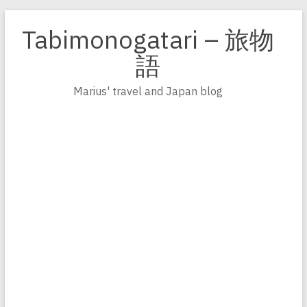
Zum
Inhalt
Tabimonogatari – 旅物
springen
語
Marius' travel and Japan blog