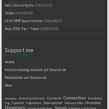
Fall Colors in Kyoto
2023/12/12
Otaku
2014/02/04
LEGO NMR Spectrometer
2016/08/15
Asia 2018 Trip – Taipei
2018/09/28
Support me
Airbnb
Kotatsu heating element auf Amazon.de
Reisebücher auf Amazon.de
Wise
Convention
Connichi
Aomori prefecture
Enoshima
Akihabara
Gion matsuri
Hiroshima
Frankfurt
Fukushima
Hatsune Miku
Flug
Itinerary
Japan
Iwate prefecture
Kagawa prefecture