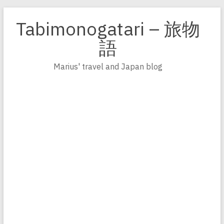
Zum
Inhalt
Tabimonogatari – 旅物
springen
語
Marius' travel and Japan blog