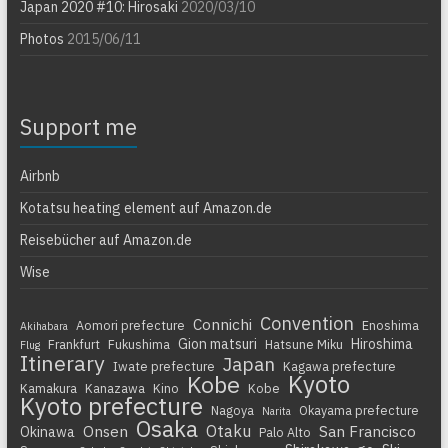
Japan 2020 #10: Hirosaki
2020/03/10
Photos
2015/06/11
Support me
Airbnb
Kotatsu heating element auf Amazon.de
Reisebücher auf Amazon.de
Wise
Convention
Connichi
Aomori prefecture
Enoshima
Akihabara
Gion matsuri
Hiroshima
Frankfurt
Fukushima
Hatsune Miku
Flug
Itinerary
Japan
Iwate prefecture
Kagawa prefecture
Kyoto
Kobe
Kamakura
Kanazawa
Kino
Kobe
Kyoto prefecture
Nagoya
Okayama prefecture
Narita
Osaka
Otaku
Onsen
San Francisco
Okinawa
Palo Alto