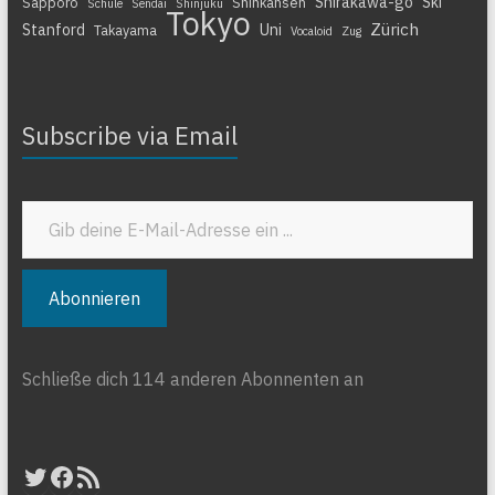
Shirakawa-go
Ski
Sapporo
Shinkansen
Schule
Sendai
Shinjuku
Tokyo
Zürich
Stanford
Uni
Takayama
Vocaloid
Zug
Subscribe via Email
Gib deine E-Mail-Adresse ein ...
Abonnieren
Schließe dich 114 anderen Abonnenten an
Twitter
Facebook
RSS-Feed