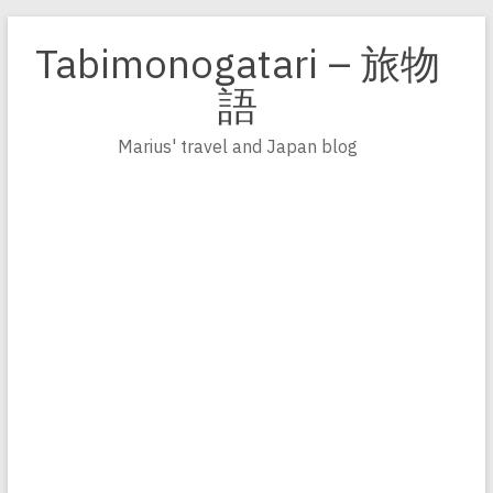
Zum
Inhalt
Tabimonogatari – 旅物
springen
語
Marius' travel and Japan blog