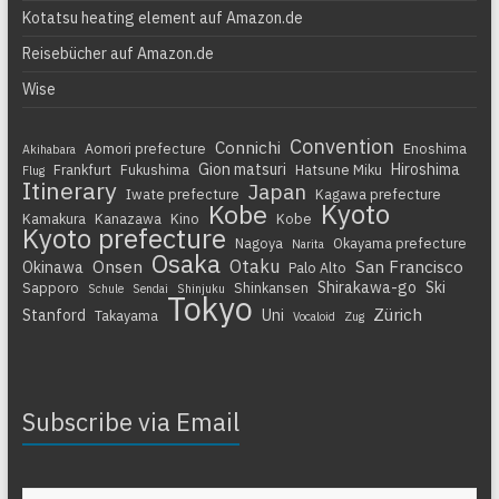
Kotatsu heating element auf Amazon.de
Reisebücher auf Amazon.de
Wise
Convention
Connichi
Aomori prefecture
Enoshima
Akihabara
Gion matsuri
Hiroshima
Frankfurt
Fukushima
Hatsune Miku
Flug
Itinerary
Japan
Iwate prefecture
Kagawa prefecture
Kyoto
Kobe
Kamakura
Kanazawa
Kino
Kobe
Kyoto prefecture
Nagoya
Okayama prefecture
Narita
Osaka
Otaku
Onsen
San Francisco
Okinawa
Palo Alto
Shirakawa-go
Ski
Sapporo
Shinkansen
Schule
Sendai
Shinjuku
Tokyo
Zürich
Stanford
Uni
Takayama
Vocaloid
Zug
Subscribe via Email
Gib deine E-Mail-Adresse ein ...