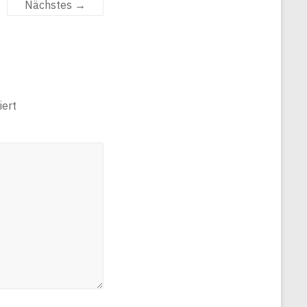
Nächstes →
ert