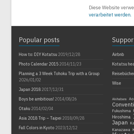
Diese Website verwe
verarbeitet werden.
Popular posts
Suppor
How to: DIY Kotatsu
2019/12/28
Airbnb
Photo Calendar 2015
2014/11/23
Kotatsu he
Planning a 3 Week Tohoku Trip with a Group
Reisebüche
2026/01/02
Wise
Japan 2018
2017/12/31
Boys be ambitious!
2014/08/26
Ao
Akihabara
Convent
Otaku
2014/02/04
Fukushima
Hiroshima
Asia 2018 Trip – Taipei
2018/09/28
Japan
K
Fall Colors in Kyoto
2023/12/12
Kanazawa