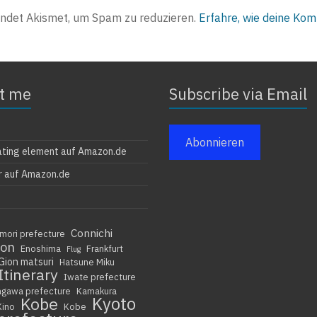
ndet Akismet, um Spam zu reduzieren.
Erfahre, wie deine Ko
t me
Subscribe via Email
Abonnieren
ating element auf Amazon.de
r auf Amazon.de
Connichi
mori prefecture
ion
Enoshima
Frankfurt
Flug
Gion matsuri
Hatsune Miku
Itinerary
Iwate prefecture
agawa prefecture
Kamakura
Kyoto
Kobe
Kino
Kobe