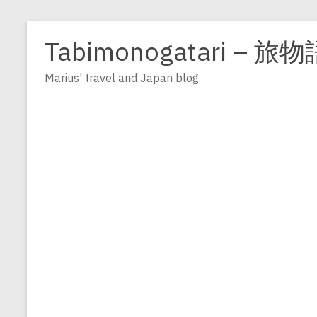
Zum
Inhalt
Tabimonogatari – 旅物
springen
Marius' travel and Japan blog