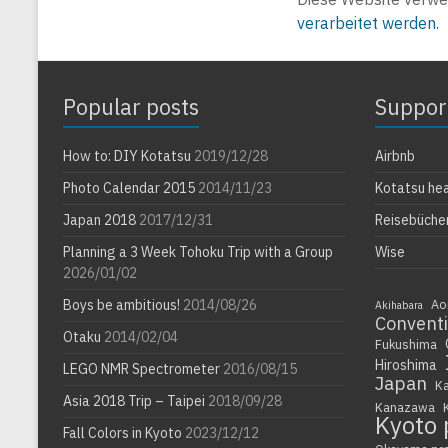
verarbeitet werden.
Popular posts
Suppor
How to: DIY Kotatsu
2019/12/28
Airbnb
Photo Calendar 2015
2014/11/23
Kotatsu he
Japan 2018
2017/12/31
Reisebüche
Planning a 3 Week Tohoku Trip with a Group
Wise
2026/01/02
Boys be ambitious!
2014/08/26
Ao
Akihabara
Convent
Otaku
2014/02/04
Fukushima
Hiroshima
LEGO NMR Spectrometer
2016/08/15
Japan
K
Asia 2018 Trip – Taipei
2018/09/28
Kanazawa
Kyoto 
Fall Colors in Kyoto
2023/12/12