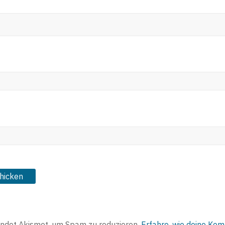
ndet Akismet, um Spam zu reduzieren.
Erfahre, wie deine Ko