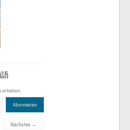
旅物語
 erhalten.
Abonnieren
Nächstes →