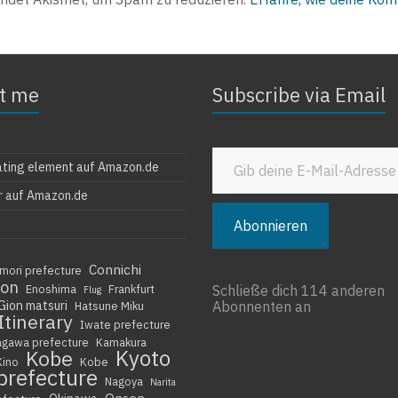
t me
Subscribe via Email
Gib deine E-Mail-Adresse ein ...
ating element auf Amazon.de
r auf Amazon.de
Abonnieren
Connichi
mori prefecture
ion
Enoshima
Frankfurt
Schließe dich 114 anderen
Flug
Gion matsuri
Abonnenten an
Hatsune Miku
Itinerary
Iwate prefecture
agawa prefecture
Kamakura
Kyoto
Kobe
Kino
Kobe
prefecture
Nagoya
Narita
Onsen