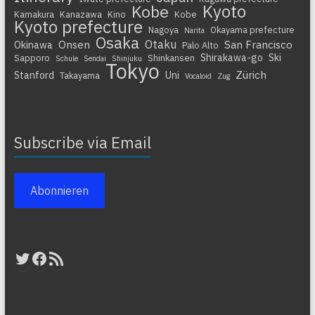
Kyoto
Kobe
Kamakura
Kanazawa
Kino
Kobe
Kyoto prefecture
Nagoya
Okayama prefecture
Narita
Osaka
Otaku
Onsen
San Francisco
Okinawa
Palo Alto
Shirakawa-go
Ski
Sapporo
Shinkansen
Schule
Sendai
Shinjuku
Tokyo
Zürich
Stanford
Uni
Takayama
Vocaloid
Zug
Subscribe via Email
Abonnieren
Twitter
Facebook
RSS-Feed