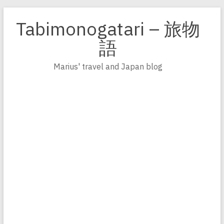
Zum
Inhalt
Tabimonogatari – 旅物
springen
語
Marius' travel and Japan blog