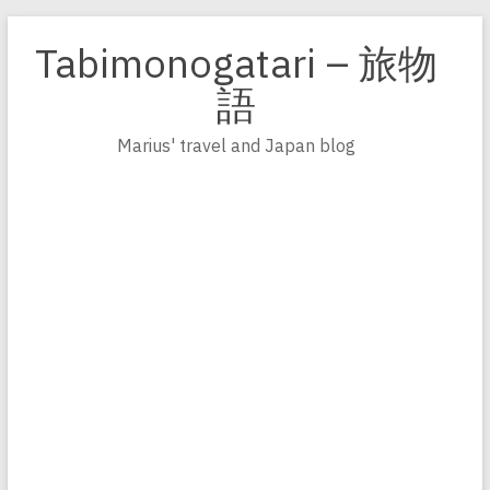
Zum
Inhalt
Tabimonogatari – 旅物
springen
語
Marius' travel and Japan blog