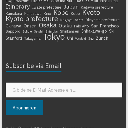
Gion matsuri
Hiroshima
Frankfurt
Fukushima
Hatsune Miku
Flug
Itinerary
Japan
Iwate prefecture
Kagawa prefecture
Kyoto
Kobe
Kamakura
Kanazawa
Kino
Kobe
Kyoto prefecture
Nagoya
Okayama prefecture
Narita
Osaka
Otaku
Onsen
San Francisco
Okinawa
Palo Alto
Shirakawa-go
Ski
Sapporo
Shinkansen
Schule
Sendai
Shinjuku
Tokyo
Zürich
Stanford
Uni
Takayama
Vocaloid
Zug
Subscribe via Email
Gib deine E-Mail-Adresse ein ...
Abonnieren