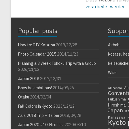
verarbeitet werden.
Popular posts
Suppor
How to: DIY Kotatsu
2019/12/28
Airbnb
Photo Calendar 2015
2014/11/23
Kotatsu he
Planning a 3 Week Tohoku Trip with a Group
Reisebüche
2026/01/02
Wise
Japan 2018
2017/12/31
Boys be ambitious!
2014/08/26
Ao
Akihabara
Convent
Otaku
2014/02/04
Fukushima
Hiroshima
Fall Colors in Kyoto
2023/12/12
Japan
K
Asia 2018 Trip – Taipei
2018/09/28
Kanazawa
Kyoto 
Japan 2020 #10: Hirosaki
2020/03/10