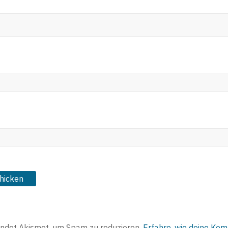
ndet Akismet, um Spam zu reduzieren.
Erfahre, wie deine Ko