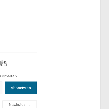
旅物語
 erhalten.
Abonnieren
Nächstes →