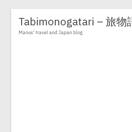
Zum
Inhalt
Tabimonogatari – 旅物
springen
Marius' travel and Japan blog