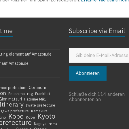
t me
Subscribe via Email
Gib deine E-Mail-Adresse ein ...
ating element auf Amazon.de
r auf Amazon.de
Abonnieren
Connichi
mori prefecture
ion
Enoshima
Frankfurt
Schließe dich 114 anderen
Flug
Gion matsuri
Abonnenten an
Hatsune Miku
Itinerary
Iwate prefecture
agawa prefecture
Kamakura
Kyoto
Kobe
Kino
Kobe
prefecture
Nagoya
Narita
Onsen